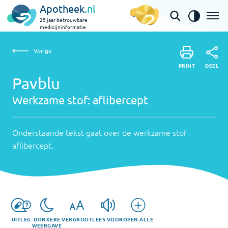
Apotheek
.nl
25 jaar betrouwbare
medicijninformatie
Vorige
Werkzame
Pavblu | aflibercept
Vorige
PRINT
stof:
Onderstaande
DEEL
PRINT
tekst
Pavblu
aflibercept
DEEL
gaat
Werkzame stof:
aflibercept
over
de
werkzame
Onderstaande tekst gaat over de werkzame stof
stof
aflibercept
.
aflibercept
.
UITLEG
DONKERE
VERGROOT
LEES VOOR
OPEN ALLE
WEERGAVE