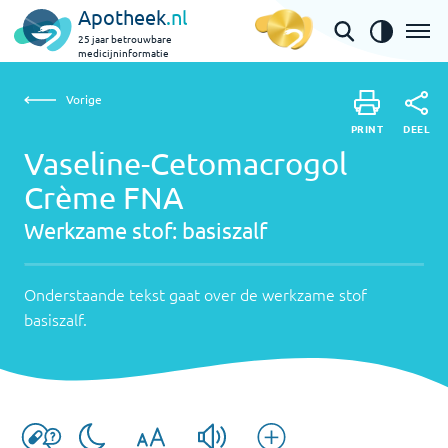
Apotheek
.nl
25 jaar betrouwbare
medicijninformatie
Vorige
Werkz
Vaseline-Cetomacrogol Crème FNA | basiszalf
Vorige
PRINT
stof:
Ondersta
DEEL
PRINT
tekst
Vaseline-Cetomacrogol
basisza
DEEL
gaat
Crème FNA
over
Werkzame stof:
basiszalf
de
werkzame
stof
Onderstaande tekst gaat over de werkzame stof
basiszalf
.
basiszalf
.