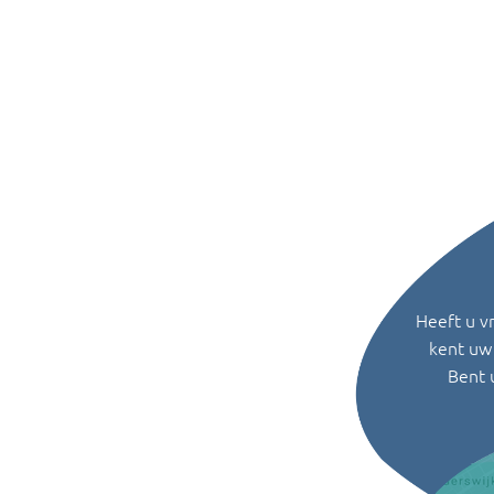
Heeft u v
kent uw 
Bent 