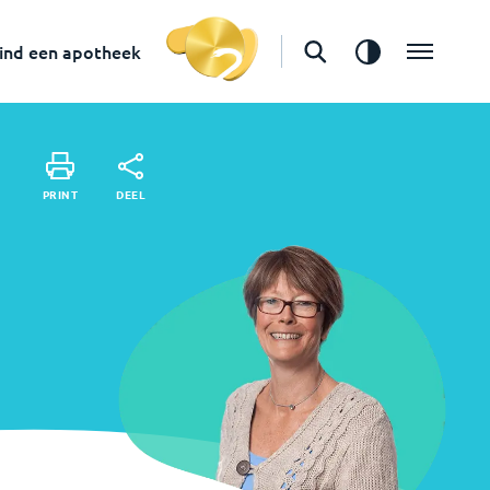
Vind een apotheek
ind een apotheek
DEEL
PRINT
DEEL
PRINT