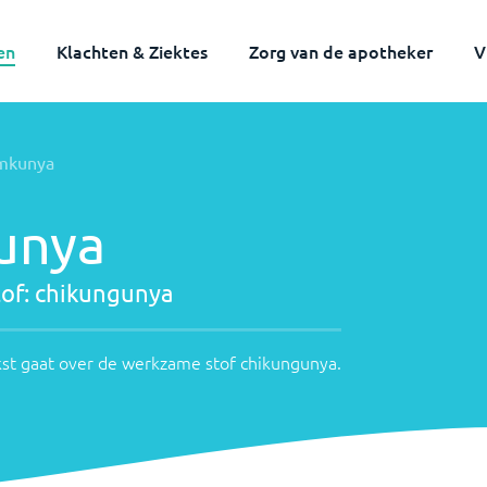
en
Klachten & Ziektes
Zorg van de apotheker
V
mkunya
unya
of:
chikungunya
st gaat over de werkzame stof
chikungunya
.