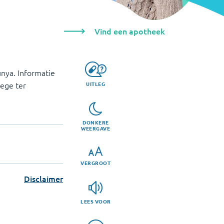
Vind een apotheek
nya. Informatie
lege ter
UITLEG
DONKERE
WEERGAVE
VERGROOT
Disclaimer
LEES VOOR