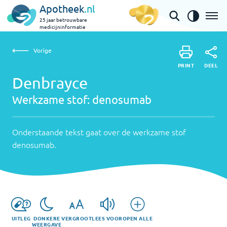
Apotheek
.nl
25 jaar betrouwbare
medicijninformatie
Vorige
Werkzame
Denbrayce | denosumab
Vorige
PRINT
stof:
Onderstaande
DEEL
PRINT
tekst
Denbrayce
denosumab
DEEL
gaat
Werkzame stof:
denosumab
over
de
werkzame
Onderstaande tekst gaat over de werkzame stof
stof
denosumab
.
denosumab
.
UITLEG
DONKERE
VERGROOT
LEES VOOR
OPEN ALLE
WEERGAVE