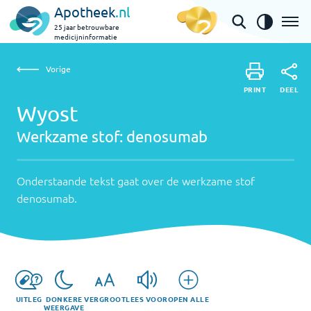
Apotheek
.nl
25 jaar betrouwbare
medicijninformatie
Vorige
Werkzame
Wyost | denosumab
Vorige
PRINT
stof:
Onderstaande
DEEL
PRINT
tekst
Wyost
denosumab
DEEL
gaat
Werkzame stof:
denosumab
over
de
werkzame
Onderstaande tekst gaat over de werkzame stof
stof
denosumab
.
denosumab
.
UITLEG
DONKERE
VERGROOT
LEES VOOR
OPEN ALLE
WEERGAVE