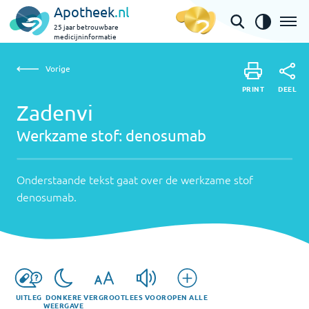
Apotheek
.nl
25 jaar betrouwbare
medicijninformatie
Vorige
Werkzame
Zadenvi | denosumab
Vorige
PRINT
stof:
Onderstaande
DEEL
PRINT
tekst
Zadenvi
denosumab
DEEL
gaat
Werkzame stof:
denosumab
over
de
werkzame
Onderstaande tekst gaat over de werkzame stof
stof
denosumab
.
denosumab
.
UITLEG
DONKERE
VERGROOT
LEES VOOR
OPEN ALLE
WEERGAVE