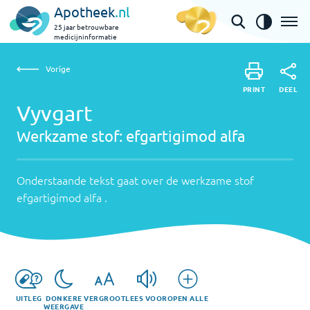
Apotheek
.nl
25 jaar betrouwbare
medicijninformatie
Vorige
Werkzame
Vyvgart | efgartigimod alfa
Vorige
PRINT
stof:
Onderstaande
DEEL
PRINT
tekst
Vyvgart
efgartigimod
DEEL
gaat
Werkzame stof:
efgartigimod alfa
alfa
over
de
werkzame
Onderstaande tekst gaat over de werkzame stof
stof
efgartigimod alfa
.
efgartigimod
alfa
.
UITLEG
DONKERE
VERGROOT
LEES VOOR
OPEN ALLE
WEERGAVE