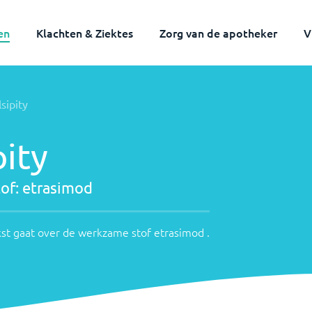
en
Klachten & Ziektes
Zorg van de apotheker
V
sipity
pity
of:
etrasimod
st gaat over de werkzame stof
etrasimod
.