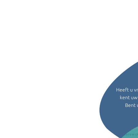
Heeft u v
kent uw 
Bent 