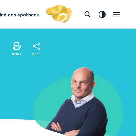
in
Gouda
Vind een apotheek
ind een apotheek
DEEL
PRINT
DEEL
PRINT