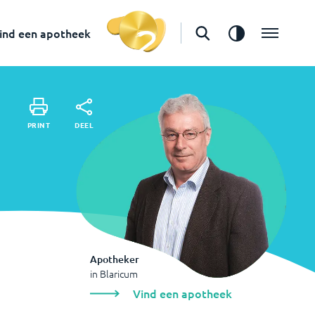
in
Blaricum
Vind een apotheek
ind een apotheek
DEEL
PRINT
DEEL
PRINT
Apotheker
in
Blaricum
Vind een apotheek