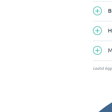
B
H
M
Laatst bij