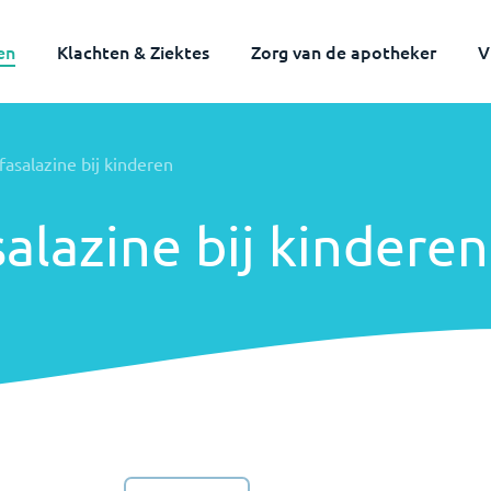
en
Klachten & Ziektes
Zorg van de apotheker
V
Volwassenen
Kinderen
fasalazine bij kinderen
salazine bij kinderen