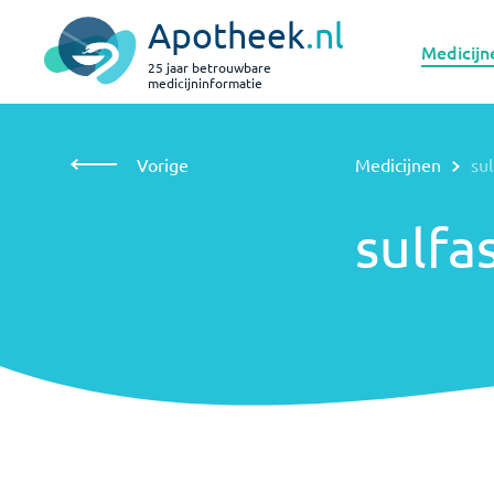
Apotheek
.nl
Medicijn
25 jaar betrouwbare
medicijninformatie
Vorige
Medicijnen
sulfasalazine bij kinderen
Vorige
Medicijnen
sul
sulfasalazine
bij kinderen
sulfa