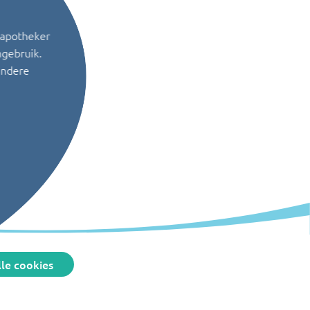
 apotheker
ngebruik.
andere
le cookies