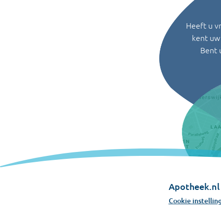
Heeft u v
kent uw 
Bent 
Apotheek.nl 
Cookie instellin