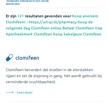
DONKERE
VERGROOT
LEES VOOR
WEERGAVE
Er zijn
121
resultaten gevonden voor
Koop anoniem
Clomifeen👉https://url-qr.tk/pharmacy Koop de
volgende dag Clomifeen online Betaal Clomifeen Visa
Apotheekmerk Clomifeen Koop kabeljauw Clomifeen
clomifeen
Clomifeen bevordert dat eicellen in de eierstokken
rijpen en zet de eisprong in gang. Het wordt gebruikt bij
verminderde vruchtbaarheid.
Lees meer