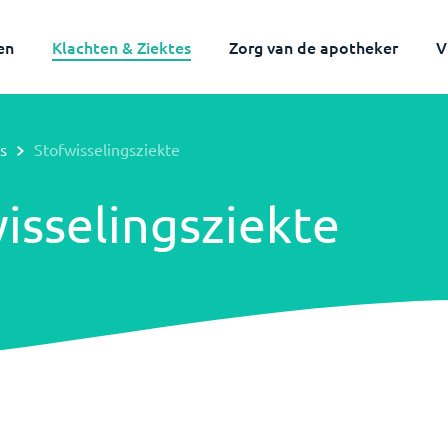
en
Klachten & Ziektes
Zorg van de apotheker
V
s
Stofwisselingsziekte
isselingsziekte