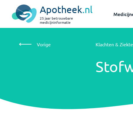
Apotheek
.nl
Medicijn
25 jaar betrouwbare
medicijninformatie
Vorige
Klachten & Ziektes
Stofwisselingsziekte
Vorige
Klachten & Ziekte
Stofwisselingsziekte
Stofw