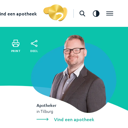
in
Tilburg
Vind een apotheek
ind een apotheek
DEEL
PRINT
DEEL
PRINT
Apotheker
in
Tilburg
Vind een apotheek