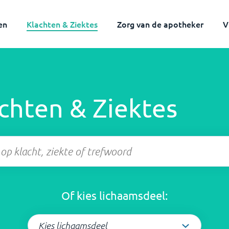
en
Klachten & Ziektes
Zorg van de apotheker
V
achten
&
Ziektes
Of kies lichaamsdeel: