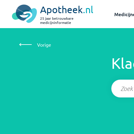
Apotheek
.nl
Medicijn
25 jaar betrouwbare
medicijninformatie
Klachten
&
Ziektes
Vorige
Kl