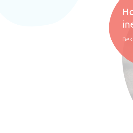
Ho
in
Bek