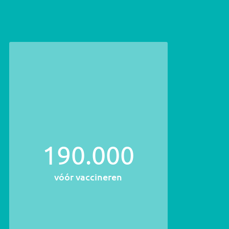
190.000
vóór vaccineren