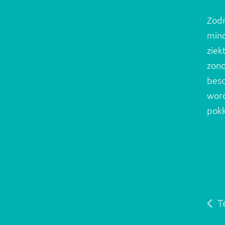
Zodr
mind
ziek
zond
besc
word
pokk
T