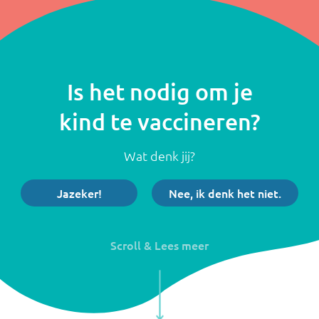
Is het nodig om je
kind te
vaccineren?
W
a
t
d
e
n
k
j
i
j
?
Jazeker!
Nee, ik denk het niet.
Scroll & Lees meer