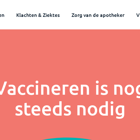
en
Klachten & Ziektes
Zorg van de apotheker
V
Vaccineren is no
steeds nodig