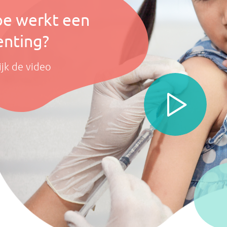
e werkt een
enting?
ijk de video