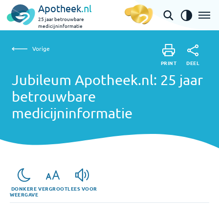
Apotheek
.nl
25 jaar betrouwbare
medicijninformatie
Vorige
Vorige
Jubileum Apotheek.nl: 25 jaar betrouwbare
PRINT
DEEL
PRINT
medicijninformatie
Jubileum Apotheek.nl: 25 jaar
DEEL
betrouwbare
medicijninformatie
DONKERE
VERGROOT
LEES VOOR
WEERGAVE