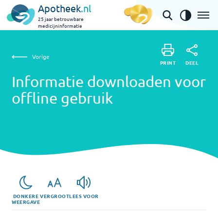
Apotheek
.nl
25 jaar betrouwbare
medicijninformatie
Informatie downloaden voor offline gebruik
Vorige
DEEL
PRINT
PRINT
Informatie downloaden voor
offline gebruik
DEEL
DONKERE
VERGROOT
LEES VOOR
WEERGAVE