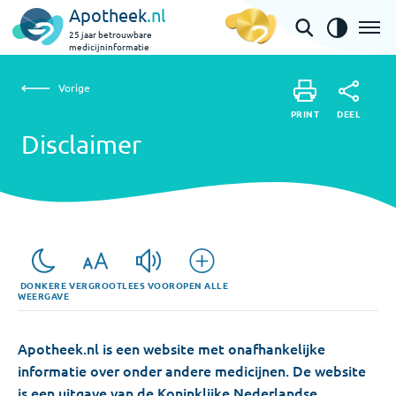
Apotheek
.nl
25 jaar betrouwbare
medicijninformatie
Vorige
Disclaimer
Vorige
PRINT
DEEL
PRINT
Disclaimer
DEEL
DONKERE
VERGROOT
LEES VOOR
OPEN ALLE
WEERGAVE
Apotheek.nl is een website met onafhankelijke
informatie over onder andere medicijnen. De website
is een uitgave van de Koninklijke Nederlandse