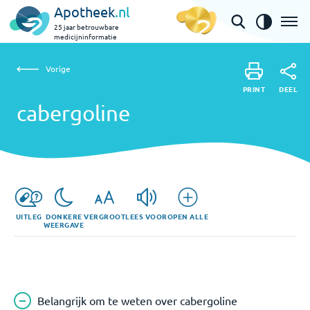
Apotheek
.nl
25 jaar betrouwbare
medicijninformatie
Vorige
cabergoline
Vorige
PRINT
DEEL
PRINT
cabergoline
DEEL
UITLEG
DONKERE
VERGROOT
LEES VOOR
OPEN ALLE
WEERGAVE
Belangrijk om te weten over cabergoline