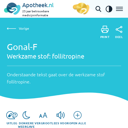
Apotheek
.nl
25 jaar betrouwbare
medicijninformatie
Vorige
Werkzame
Gonal-F | follitropine
Vorige
PRINT
stof:
Onderstaande
DEEL
PRINT
tekst
Gonal-F
follitropine
DEEL
gaat
Werkzame stof:
follitropine
over
de
werkzame
Onderstaande tekst gaat over de werkzame stof
stof
follitropine
.
follitropine
.
UITLEG
DONKERE
VERGROOT
LEES VOOR
OPEN ALLE
WEERGAVE