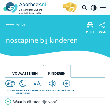
Apotheek
.nl
25 jaar betrouwbare
medicijninformatie
Vorige
noscapine bij kinderen
Vorige
PRINT
DEEL
PRINT
noscapine bij kinderen
DEEL
VOLWASSENEN
KINDEREN
UITLEG
DONKERE
VERGROOT
LEES VOOR
OPEN ALLE
WEERGAVE
Waar is dit medicijn voor?