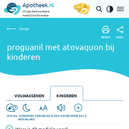
Apotheek
.nl
25 jaar betrouwbare
medicijninformatie
Vorige
proguanil met atovaquon bij kinderen
Vorige
PRINT
DEEL
PRINT
proguanil met atovaquon bij
DEEL
kinderen
VOLWASSENEN
KINDEREN
UITLEG
DONKERE
VERGROOT
LEES VOOR
OPEN ALLE
WEERGAVE
Waar is dit medicijn voor?