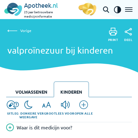
Apotheek
.nl
25 jaar betrouwbare
medicijninformatie
Vorige
valproïnezuur bij kinderen
Vorige
PRINT
DEEL
PRINT
valproïnezuur bij kinderen
DEEL
VOLWASSENEN
KINDEREN
UITLEG
DONKERE
VERGROOT
LEES VOOR
OPEN ALLE
WEERGAVE
Waar is dit medicijn voor?