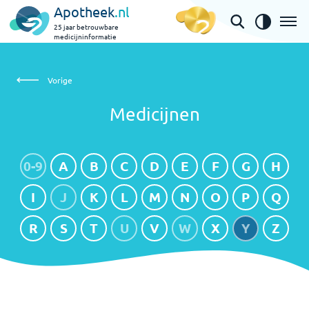
Apotheek
.nl
25 jaar betrouwbare
medicijninformatie
Medicijnen
Vorige
Medicijnen
0-9
A
B
C
D
E
F
G
H
I
J
K
L
M
N
O
P
Q
R
S
T
U
V
W
X
Y
Z