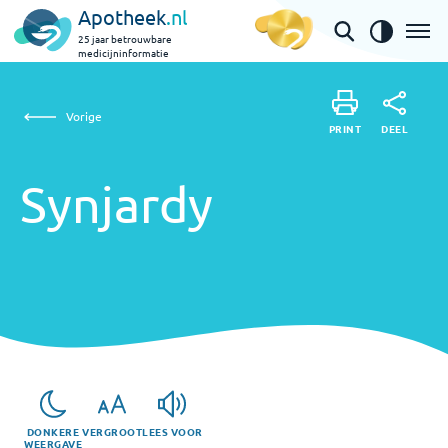
Apotheek
.nl
25 jaar betrouwbare
medicijninformatie
Synjardy
Vorige
DEEL
PRINT
PRINT
Synjardy
DEEL
DONKERE
VERGROOT
LEES VOOR
WEERGAVE