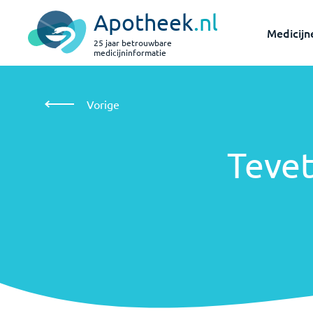
Apotheek
.nl
Medicijn
25 jaar betrouwbare
medicijninformatie
Teveten Plus
Vorige
Tevet