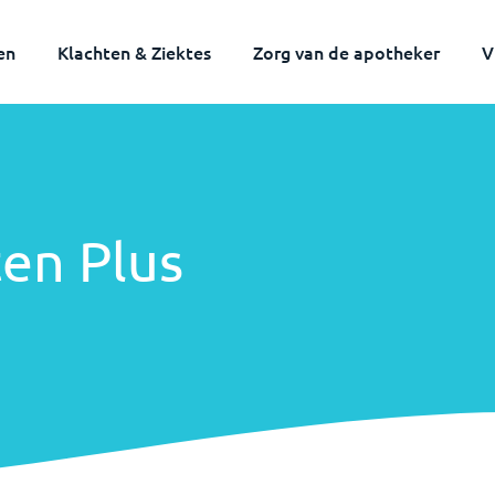
en
Klachten & Ziektes
Zorg van de apotheker
V
en Plus