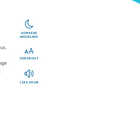
DONKERE
WEERGAVE
us.
VERGROOT
oge
k
LEES VOOR