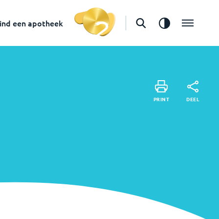
ind een apotheek
DE
PRINT
DEEL
PRINT