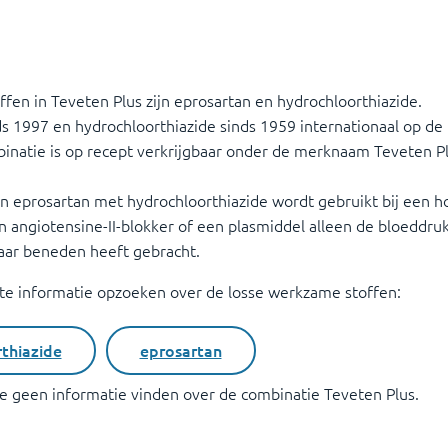
fen in Teveten Plus zijn eprosartan en hydrochloorthiazide.
ds 1997 en hydrochloorthiazide sinds 1959 internationaal op de
inatie is op recept verkrijgbaar onder de merknaam Teveten Pl
n eprosartan met hydrochloorthiazide wordt gebruikt bij een h
n angiotensine-II-blokker of een plasmiddel alleen de bloeddru
aar beneden heeft gebracht.
ite informatie opzoeken over de losse werkzame stoffen:
thiazide
eprosartan
ite geen informatie vinden over de combinatie
Teveten Plus
.