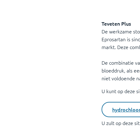
Teveten Plus
De werkzame stof
Eprosartan is sin
markt. Deze comb
De combinatie va
bloeddruk, als ee
niet voldoende n
U kunt op deze s
hydrochloor
U zult op deze s