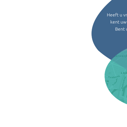
Heeft u v
kent uw 
Bent 