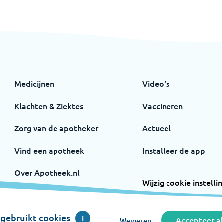
Medicijnen
Video's
Klachten & Ziektes
Vaccineren
Zorg van de apotheker
Actueel
Vind een apotheek
Installeer de app
Over Apotheek.nl
Wijzig cookie instelli
Volg ons op
Instagram
Facebook
gebruikt cookies
i
Accepteer al
Weigeren