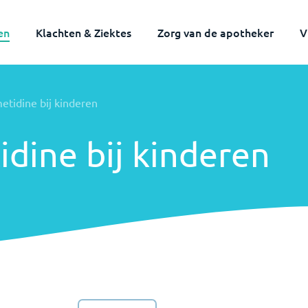
en
Klachten & Ziektes
Zorg van de apotheker
V
Volwassenen
Kinderen
metidine bij kinderen
idine bij kinderen