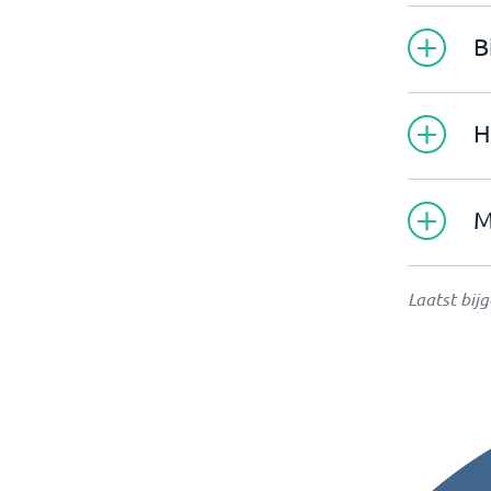
B
H
M
Laatst bij