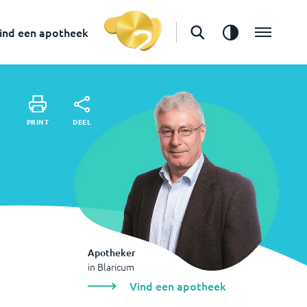
in
Blaricum
Vind een apotheek
ind een apotheek
DEEL
PRINT
DEEL
PRINT
Apotheker
in
Blaricum
Vind een apotheek