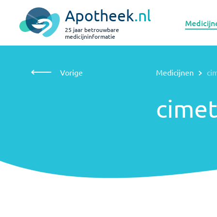
Apotheek
.nl
Medicijn
25 jaar betrouwbare
medicijninformatie
Vorige
Medicijnen
cimetidine bij kinderen
Vorige
Medicijnen
ci
cimetidine
bij
kinderen
cimet