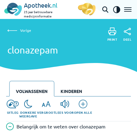
Apotheek
.nl
25 jaar betrouwbare
medicijninformatie
Vorige
clonazepam
Vorige
PRINT
DEEL
PRINT
clonazepam
DEEL
VOLWASSENEN
KINDEREN
UITLEG
DONKERE
VERGROOT
LEES VOOR
OPEN ALLE
WEERGAVE
Belangrijk om te weten over clonazepam