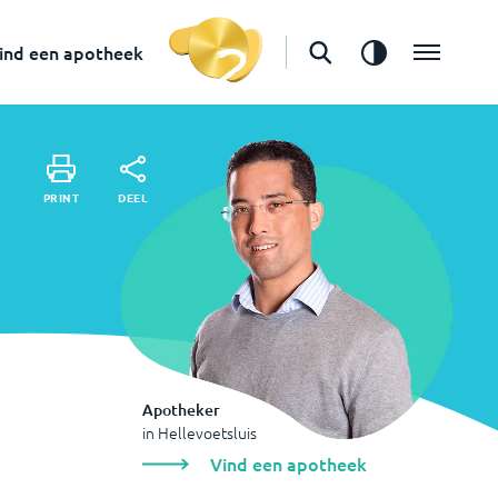
Apotheker
in
Hellevoetsluis
ind een apotheek
Vind een apotheek
DEEL
PRINT
DEEL
PRINT
Apotheker
in
Hellevoetsluis
Vind een apotheek