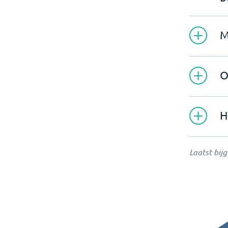
M
O
H
Laatst bij