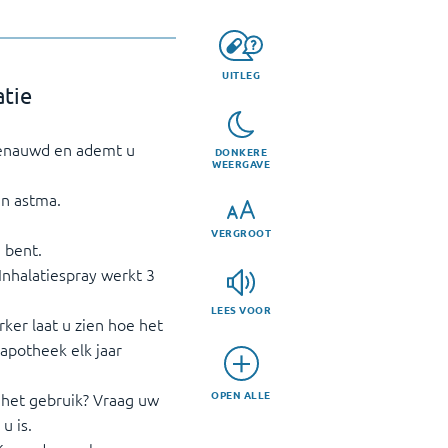
UITLEG
atie
benauwd en ademt u
DONKERE
WEERGAVE
en astma.
VERGROOT
 bent.
Inhalatiespray werkt 3
LEES VOOR
er laat u zien hoe het
 apotheek elk jaar
OPEN ALLE
t het gebruik? Vraag uw
u is.