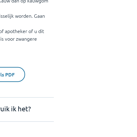
n? Kauw dan op kauwgom
isselijk worden. Gaan
f apotheker of u dit
g is voor zwangere
als PDF
uik ik het?