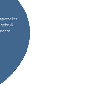
 apotheker
ngebruik.
andere