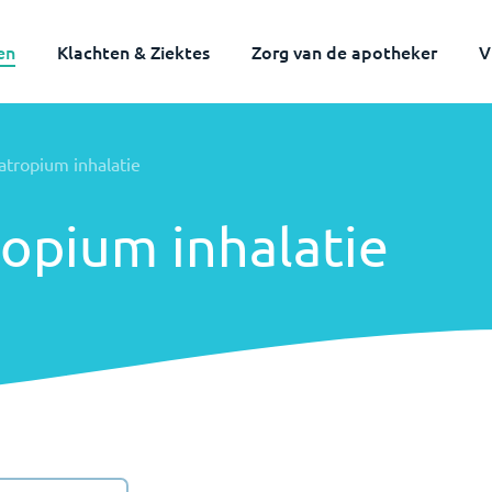
en
Klachten & Ziektes
Zorg van de apotheker
V
Volwassenen
Kinderen
ratropium inhalatie
ropium inhalatie