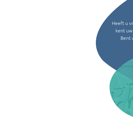
Heeft u v
kent uw 
Bent 