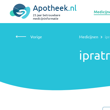
Apotheek
.nl
Medicijn
25 jaar betrouwbare
medicijninformatie
Vorige
Medicijnen
ipratropium inhalatie
Vorige
Medicijnen
ip
ipratropium
inhalatie
iprat