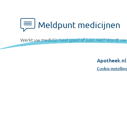
Meldpunt medicijnen
Werkt uw medicijn heel goed of juist niet? Wordt uw
Of heeft u last van een bijwerking? Meld uw ervaring
Schrijf zelf over uw ervaring
Apotheek.nl 
Cookie instellin