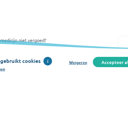
 medicijn niet vergoed?
gebruikt cookies
i
Accepteer al
Weigeren
gen