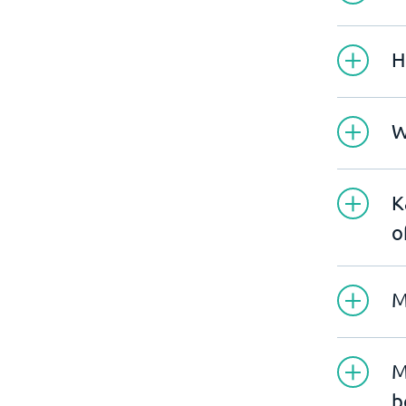
H
W
K
o
M
M
b