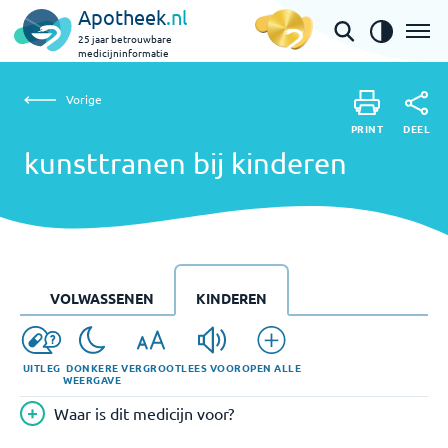
Apotheek
.nl
25 jaar betrouwbare
medicijninformatie
Vorige
kunsttranen bij kinderen
Vorige
PRINT
DEEL
PRINT
kunsttranen bij kinderen
DEEL
VOLWASSENEN
KINDEREN
UITLEG
DONKERE
VERGROOT
LEES VOOR
OPEN ALLE
WEERGAVE
Waar is dit medicijn voor?