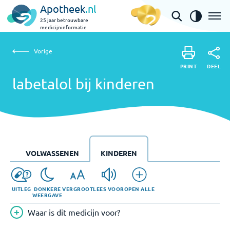
Apotheek
.nl
25 jaar betrouwbare
medicijninformatie
Vorige
labetalol bij kinderen
Vorige
PRINT
DEEL
PRINT
labetalol bij kinderen
DEEL
VOLWASSENEN
KINDEREN
UITLEG
DONKERE
VERGROOT
LEES VOOR
OPEN ALLE
WEERGAVE
Waar is dit medicijn voor?