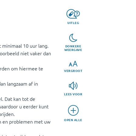
UITLEG
t minimaal 10 uur lang.
DONKERE
WEERGAVE
voorbeeld niet vaker dan
worden om hiermee te
VERGROOT
dan langzaam af in
LEES VOOR
l. Dat kan tot de
waardoor u eerder kunt
rijden.
OPEN ALLE
ren en problemen met uw