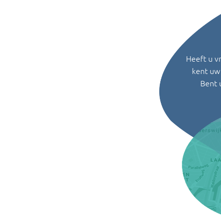
Heeft u v
kent uw 
Bent 