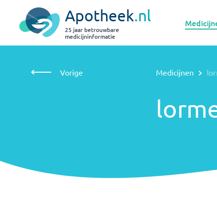
Apotheek
.nl
Medicijn
25 jaar betrouwbare
medicijninformatie
Vorige
Medicijnen
lormetazepam
Vorige
Medicijnen
lo
lormetazepam
lorm