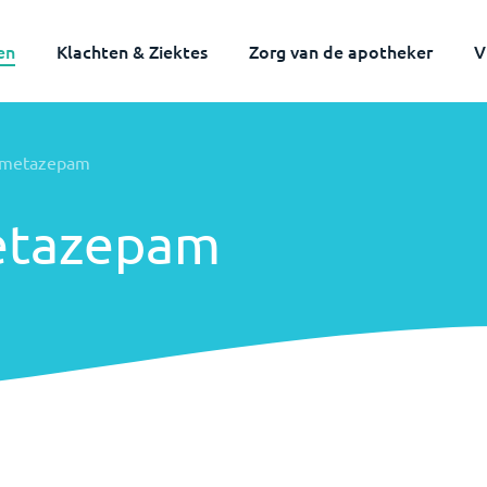
en
Klachten & Ziektes
Zorg van de apotheker
V
rmetazepam
etazepam