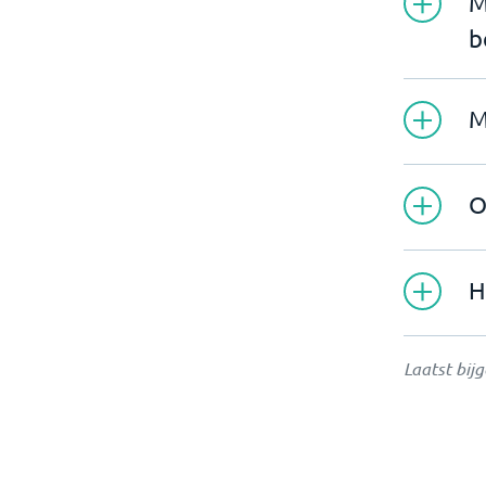
M
b
M
O
H
Laatst bij