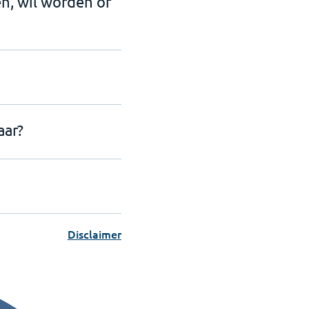
en, wil worden of
aar?
Disclaimer