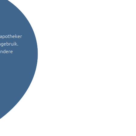
 apotheker
ngebruik.
andere