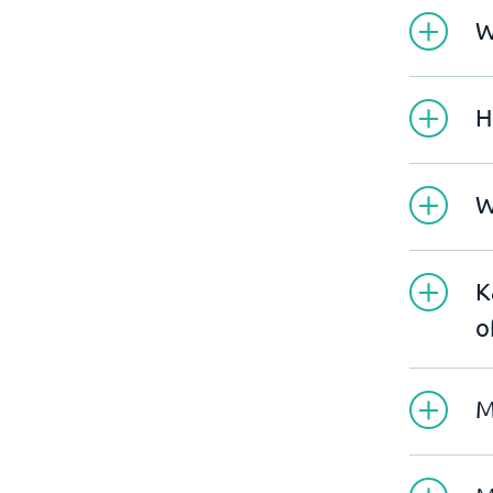
W
H
W
K
o
M