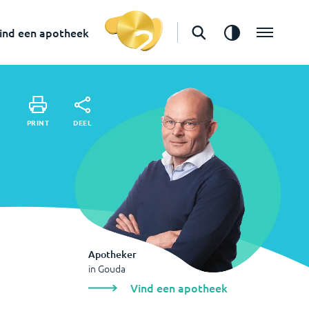
in
Gouda
Vind een apotheek
ind een apotheek
DEEL
PRINT
DEEL
PRINT
Apotheker
in
Gouda
Vind een apotheek