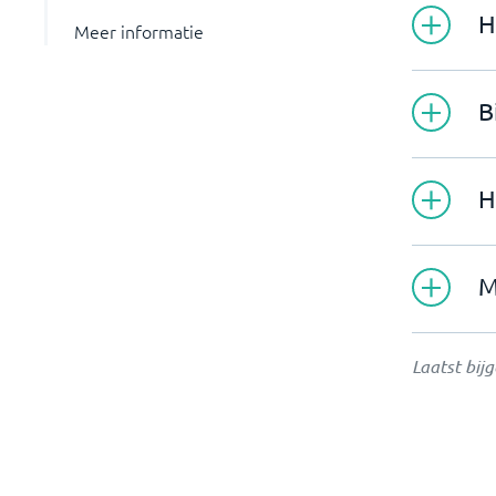
H
Meer informatie
B
H
M
Laatst bij