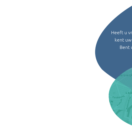
Heeft u v
kent uw 
Bent 