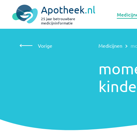
Apotheek
.nl
Medicijn
25 jaar betrouwbare
medicijninformatie
Vorige
Medicijnen
mometason neusspray bij kinderen
Vorige
Medicijnen
mo
mometason
neusspray
bij kinderen
momet
kinde