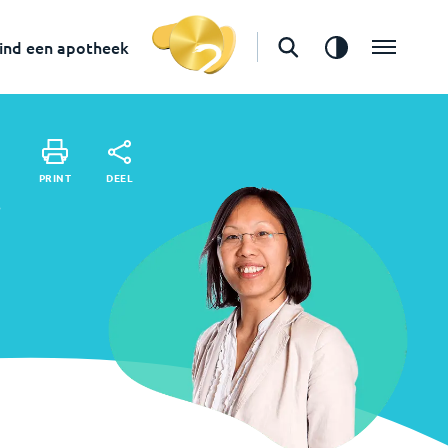
Vind een apotheek
ind een apotheek
DEEL
PRINT
DEEL
PRINT
j