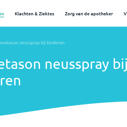
en
Klachten & Ziektes
Zorg van de apotheker
V
Volwassenen
Kinderen
metason neusspray bij kinderen
ason neusspray bi
ren