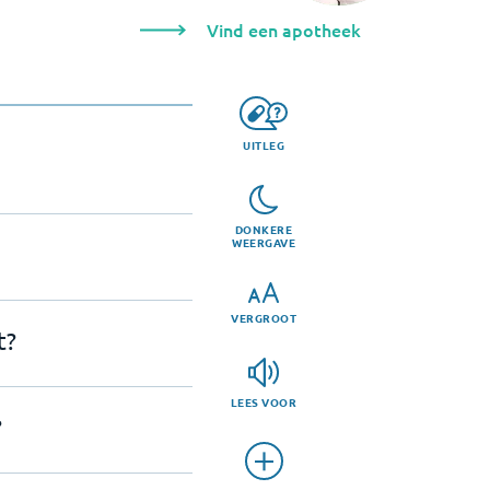
Vind een apotheek
UITLEG
DONKERE
WEERGAVE
VERGROOT
t?
LEES VOOR
?