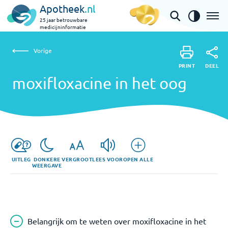
Apotheek
.nl
25 jaar betrouwbare
medicijninformatie
Vorige
moxifloxacine in het oog
Vorige
PRINT
DEEL
PRINT
moxifloxacine in het oog
DEEL
UITLEG
DONKERE
VERGROOT
LEES VOOR
OPEN ALLE
WEERGAVE
Belangrijk om te weten over moxifloxacine in het