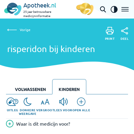
Apotheek
.nl
25 jaar betrouwbare
medicijninformatie
Vorige
risperidon bij kinderen
Vorige
PRINT
DEEL
PRINT
risperidon bij kinderen
DEEL
VOLWASSENEN
KINDEREN
UITLEG
DONKERE
VERGROOT
LEES VOOR
OPEN ALLE
WEERGAVE
Waar is dit medicijn voor?