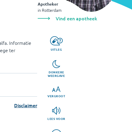
Apotheker
in
Rotterdam
Vind een apotheek
lfa. Informatie
lege ter
UITLEG
DONKERE
WEERGAVE
VERGROOT
Disclaimer
LEES VOOR