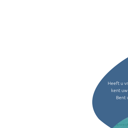
Heeft u v
kent uw 
Bent 