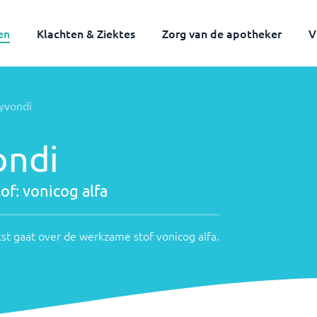
en
Klachten & Ziektes
Zorg van de apotheker
V
yvondi
ondi
of:
vonicog alfa
st gaat over de werkzame stof
vonicog alfa
.