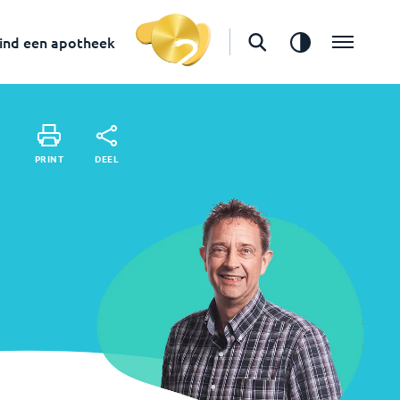
in
Rotterdam
Vind een apotheek
ind een apotheek
DEEL
PRINT
DEEL
PRINT