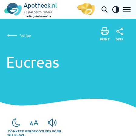
Apotheek
.nl
25 jaar betrouwbare
medicijninformatie
Eucreas
Vorige
DEEL
PRINT
PRINT
Eucreas
DEEL
DONKERE
VERGROOT
LEES VOOR
WEERGAVE