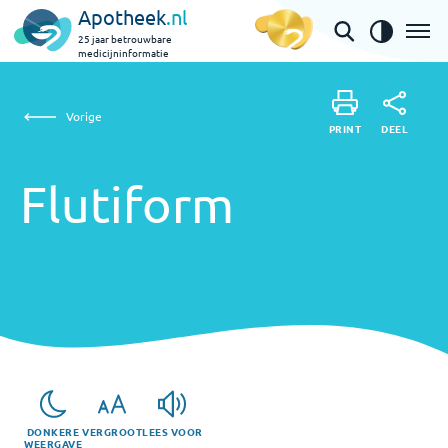
Apotheek
.nl
25 jaar betrouwbare
medicijninformatie
Flutiform
Vorige
DEEL
PRINT
PRINT
Flutiform
DEEL
DONKERE
VERGROOT
LEES VOOR
WEERGAVE