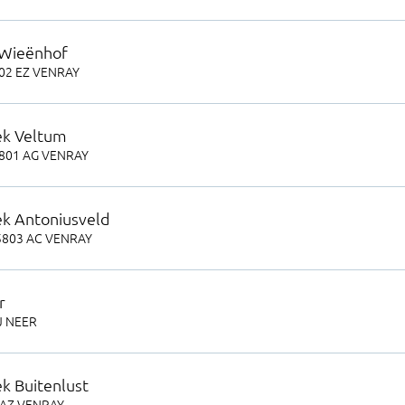
Wieënhof
02 EZ
VENRAY
k Veltum
801 AG
VENRAY
k Antoniusveld
5803 AC
VENRAY
r
J
NEER
 Buitenlust
 AZ
VENRAY