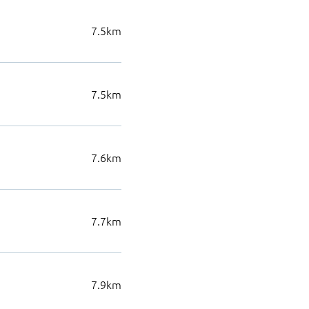
7.5
km
7.5
km
7.6
km
7.7
km
7.9
km