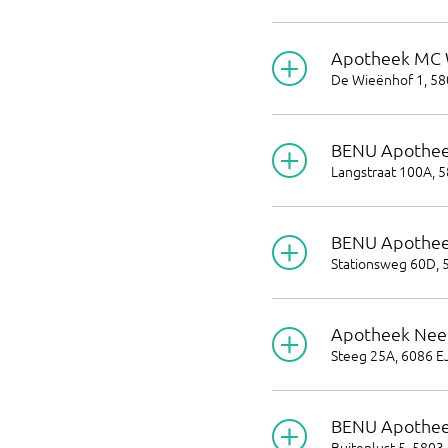
Apotheek MC 
De Wieënhof 1
,
58
BENU Apothee
Langstraat 100A
,
5
BENU Apothee
Stationsweg 60D
,
Apotheek Nee
Steeg 25A
,
6086 E
BENU Apotheek
Buitenlust 5
,
5803