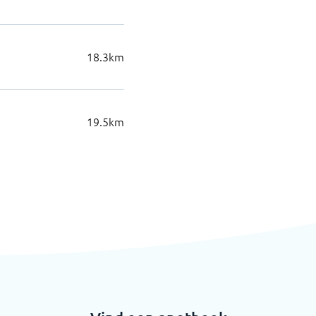
18.3
km
19.5
km