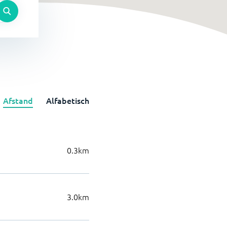
Afstand
Alfabetisch
0.3
km
3.0
km