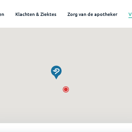
en
Klachten & Ziektes
Zorg van de apotheker
V