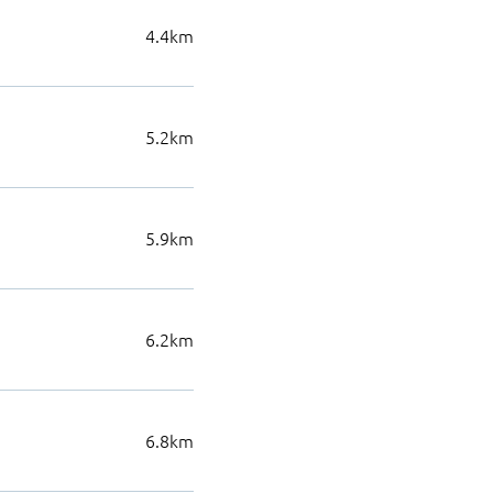
4.4
km
5.2
km
5.9
km
6.2
km
6.8
km