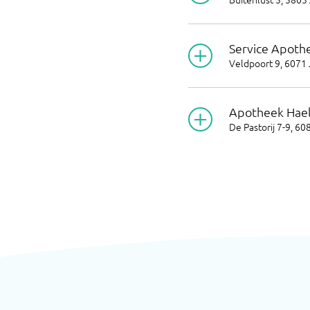
Service Apoth
Veldpoort 9
,
6071 
Apotheek Hae
De Pastorij 7-9
,
60