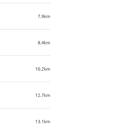
7.9
km
8.4
km
10.2
km
12.7
km
13.1
km