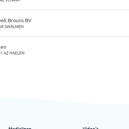
eek Brouns BV
JK
SWALMEN
len
81 AZ
HAELEN
Medicijnen
Video's