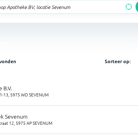
vonden
Sorteer op:
 B.V.
1-13
,
5975 WD
SEVENUM
ek Sevenum
traat 12
,
5975 AP
SEVENUM