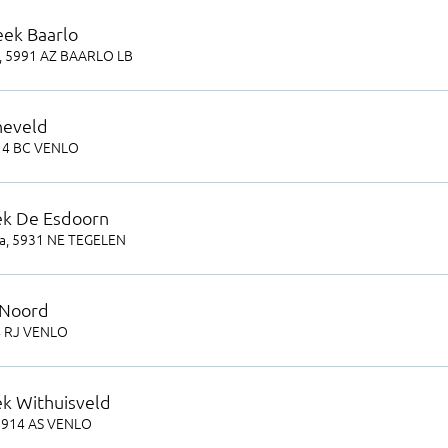
eek Baarlo
,
5991 AZ
BAARLO LB
neveld
14 BC
VENLO
ek De Esdoorn
a
,
5931 NE
TEGELEN
 Noord
 RJ
VENLO
k Withuisveld
5914 AS
VENLO