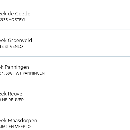
eek de Goede
5935 AG
STEYL
eek Groenveld
13 ST
VENLO
k Panningen
 4
,
5981 WT
PANNINGEN
eek Reuver
3 NB
REUVER
heek Maasdorpen
5864 EH
MEERLO