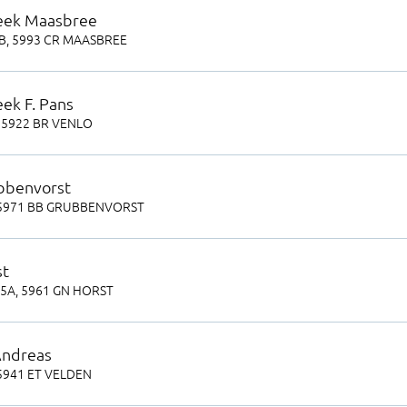
eek Maasbree
4B
,
5993 CR
MAASBREE
ek F. Pans
,
5922 BR
VENLO
bbenvorst
5971 BB
GRUBBENVORST
st
35A
,
5961 GN
HORST
Andreas
5941 ET
VELDEN