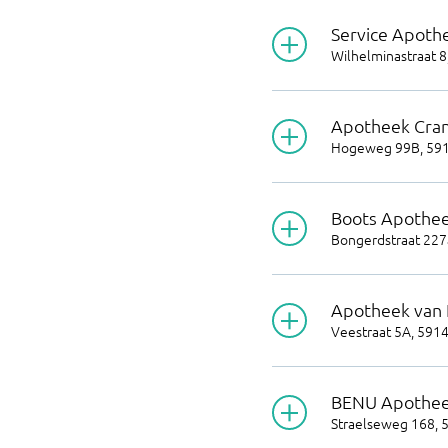
Service Apoth
Wilhelminastraat 8
Apotheek Cra
Hogeweg 99B
,
59
Boots Apothe
Bongerdstraat 227
Apotheek van
Veestraat 5A
,
5914
BENU Apothee
Straelseweg 168
,