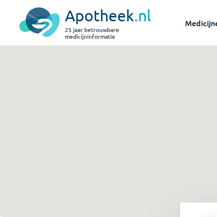
Apotheek
.nl
Medicijn
25 jaar betrouwbare
medicijninformatie
Vind een apotheek