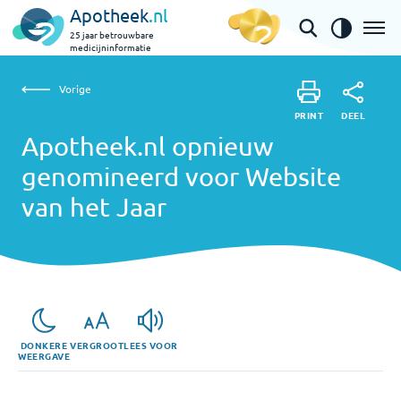
Apotheek
.nl
25 jaar betrouwbare
medicijninformatie
Vorige
Vorige
Apotheek.nl opnieuw genomineerd voor Website van
PRINT
DEEL
PRINT
het Jaar
Apotheek.nl opnieuw
DEEL
genomineerd voor Website
van het Jaar
DONKERE
VERGROOT
LEES VOOR
WEERGAVE