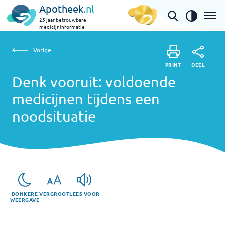
Apotheek
.nl
25 jaar betrouwbare
medicijninformatie
Vorige
Vorige
Denk vooruit: voldoende medicijnen tijdens een
PRINT
DEEL
PRINT
noodsituatie
Denk vooruit: voldoende
DEEL
medicijnen tijdens een
noodsituatie
DONKERE
VERGROOT
LEES VOOR
WEERGAVE