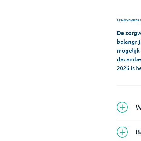
27 NOVEMBER 
De zorgv
belangrij
mogelijk 
december
2026 is h
W
B