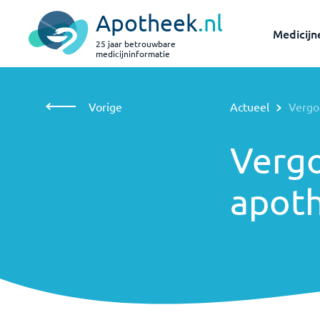
Apotheek
.nl
Medicijn
25 jaar betrouwbare
medicijninformatie
Vorige
Actueel
Vergoeding zorg door de apotheker in 2
Vergoeding
Vorige
Actueel
Vergo
zorg door
de
apotheker
Vergo
in 2026
apoth