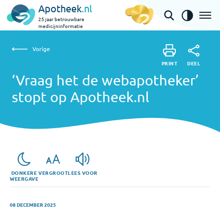
Apotheek
.nl
25 jaar betrouwbare
medicijninformatie
Vorige
‘Vraag het de webapotheker’ stopt op Apotheek.nl
Vorige
PRINT
DEEL
PRINT
‘Vraag het de webapotheker’
DEEL
stopt op Apotheek.nl
DONKERE
VERGROOT
LEES VOOR
WEERGAVE
08 DECEMBER 2025