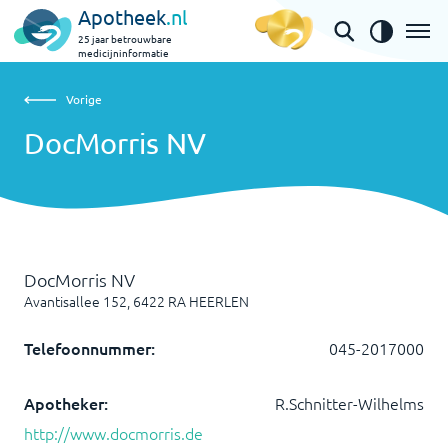
Apotheek
.nl
25 jaar betrouwbare
medicijninformatie
Vorige
DocMorris NV
Vorige
DocMorris NV
DocMorris NV
Avantisallee 152
,
6422 RA
HEERLEN
Telefoonnummer:
045-2017000
Apotheker:
R.Schnitter-Wilhelms
http://www.docmorris.de