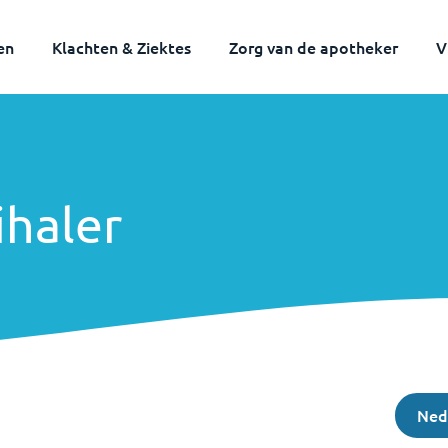
en
Klachten & Ziektes
Zorg van de apotheker
V
haler
Ned