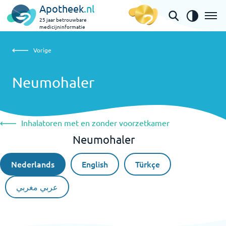
Apotheek
.nl
25 jaar betrouwbare
medicijninformatie
Vorige
Neumohaler
Vorige
Neumohaler
Inhalatoren met en zonder voorzetkamer
Neumohaler
Nederlands
English
Türkçe
عربي مغربي