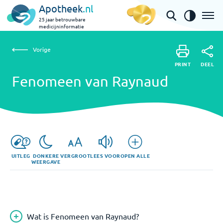
Apotheek
.nl
25 jaar betrouwbare
medicijninformatie
Vorige
Fenomeen van Raynaud
Vorige
PRINT
DEEL
PRINT
Fenomeen van Raynaud
DEEL
UITLEG
DONKERE
VERGROOT
LEES VOOR
OPEN ALLE
WEERGAVE
Wat is Fenomeen van Raynaud?