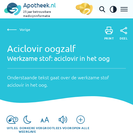
Apotheek
.nl
25 jaar betrouwbare
medicijninformatie
Vorige
Werkzame
Aciclovir oogzalf | aciclovir in het oog
Vorige
PRINT
stof:
Onderstaande
DEEL
PRINT
tekst
Aciclovir oogzalf
aciclovir
DEEL
gaat
Werkzame stof:
aciclovir in het oog
in
over
het
de
werkzame
Onderstaande tekst gaat over de werkzame stof
oog
stof
aciclovir in het oog
.
aciclovir
in
het
oog
.
UITLEG
DONKERE
VERGROOT
LEES VOOR
OPEN ALLE
WEERGAVE