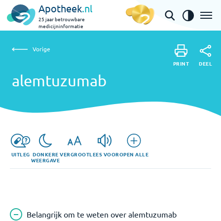
Apotheek
.nl
25 jaar betrouwbare
medicijninformatie
Vorige
alemtuzumab
Vorige
PRINT
DEEL
PRINT
alemtuzumab
DEEL
UITLEG
DONKERE
VERGROOT
LEES VOOR
OPEN ALLE
WEERGAVE
Belangrijk om te weten over alemtuzumab