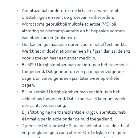
Alemtuzumab onderdrukt de lichaamsafweer, remt
ontstekingen en remt de groei van kankercellen.
Wordt soms gebruikt bij multiple sclerose (MS), bij
afstoting na niertransplantatie en bij bepaalde vormen
van bloedkanker (leukemie).
Het kan enige maanden duren voor u het effect merkt.
Werkt het middel niet binnen een half jaar, dan zal de arts
voor u zoeken naar een ander medicijn.
Bij MS: U krijgt alemtuzumab per infuus in het ziekenhuis
toegediend. Dat gebeurt op een paar opeenvolgende
dagen. En vervolgens een jaar later weer op enkele
dagen.
Bij leukemie: U krijgt alemtuzumab per infuus in het
ziekenhuis toegediend. Dat is meestal 3 keer per week,
een aantal weken lang.
Bij afstoting na niertransplantatie krijgt u alemtuzumab
éénmalig per injectie onder de huid toegediend.
Tijdens en tot tenminste 2 uur na het infuus zal de arts of
verpleegkundige u controleren. Om te kijken of u goed