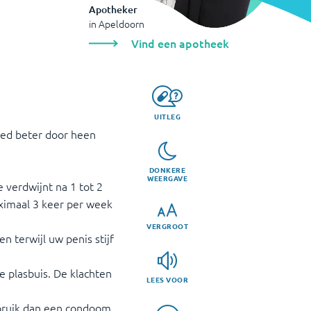
Apotheker
in
Apeldoorn
Vind een apotheek
UITLEG
oed beter door heen
DONKERE
WEERGAVE
 verdwijnt na 1 tot 2
ximaal 3 keer per week
VERGROOT
en terwijl uw penis stijf
de plasbuis. De klachten
LEES VOOR
bruik dan een condoom