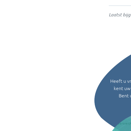
Laatst bij
Heeft u v
kent uw 
Bent 