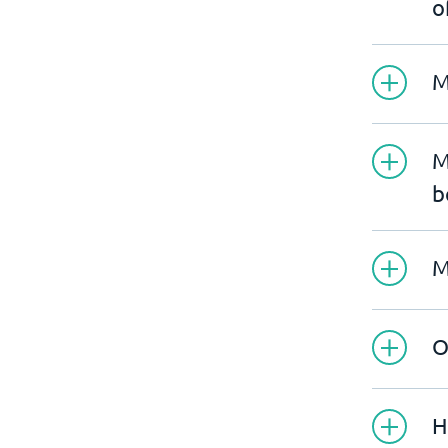
o
M
M
b
M
O
H