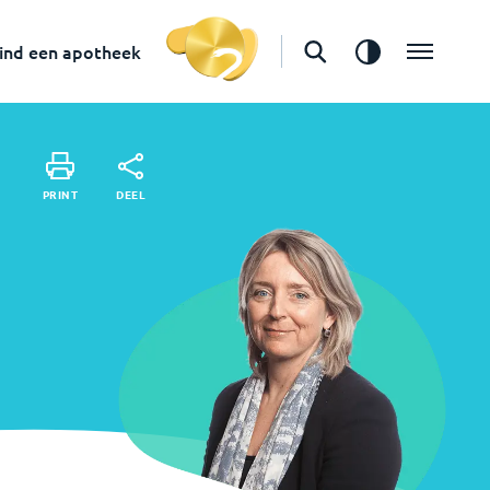
in
Apeldoorn
Vind een apotheek
ind een apotheek
DEEL
PRINT
DEEL
PRINT