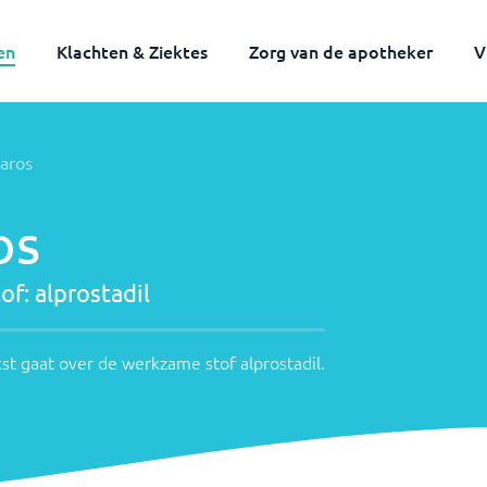
en
Klachten & Ziektes
Zorg van de apotheker
V
taros
os
of:
alprostadil
st gaat over de werkzame stof
alprostadil
.