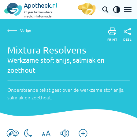
Apotheek
.nl
25 jaar betrouwbare
medicijninformatie
Vorige
Werkz
Mixtura Resolvens | anijs, salmiak en zoethout
Vorige
PRINT
stof:
Ondersta
DEEL
PRINT
tekst
Mixtura Resolvens
anijs,
DEEL
gaat
Werkzame stof:
anijs, salmiak en
salmia
over
zoethout
en
de
werkzame
zoetho
stof
Onderstaande tekst gaat over de werkzame stof
anijs,
anijs,
salmiak en zoethout
.
salmiak
en
zoethout
.