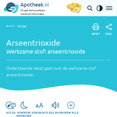
Apotheek
.nl
25 jaar betrouwbare
medicijninformatie
Vorige
Werkzame
Arseentrioxide | arseentrioxide
Vorige
PRINT
stof:
Onderstaande
DEEL
PRINT
tekst
Arseentrioxide
arseentrioxide
DEEL
gaat
Werkzame stof:
arseentrioxide
over
de
werkzame
Onderstaande tekst gaat over de werkzame stof
stof
arseentrioxide
.
arseentrioxide
.
UITLEG
DONKERE
VERGROOT
LEES VOOR
OPEN ALLE
WEERGAVE